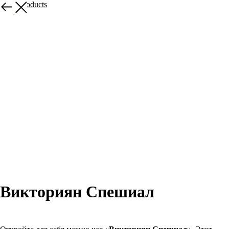
More products
Викториян Спешиал
В корзину