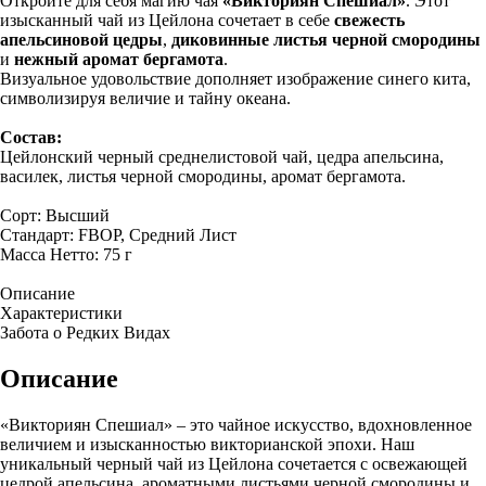
Откройте для себя магию чая
«Викториян Спешиал»
. Этот
изысканный чай из Цейлона сочетает в себе
свежесть
апельсиновой цедры
,
диковинные листья черной смородины
и
нежный аромат бергамота
.
Визуальное удовольствие дополняет изображение синего кита,
символизируя величие и тайну океана.
Состав:
Цейлонский черный среднелистовой чай, цедра апельсина,
василек, листья черной смородины, аромат бергамота.
Сорт: Высший
Стандарт: FBOP, Средний Лист
Масса Нетто: 75 г
Описание
Характеристики
Забота о Редких Видах
Описание
«Викториян Спешиал» – это чайное искусство, вдохновленное
величием и изысканностью викторианской эпохи. Наш
уникальный черный чай из Цейлона сочетается с освежающей
цедрой апельсина, ароматными листьями черной смородины и